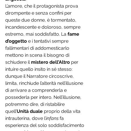
L’amore, che il protagonista prova 
dirompente e senza confini per 
queste due donne, è tormentato, 
incandescente e doloroso, sempre 
estremo, mai soddisfatto. La 
fame 
d’oggetto
 e i tentativi sempre 
fallimentari di addomesticarlo 
mettono in scena il bisogno di 
schiudere il 
mistero dell’Altro
 per 
intuire quello insito in sé stesso: 
dunque il Narratore circoscrive, 
limita, rinchiude l’alterità nell’illusione 
di arrivare a comprenderla e 
possederla per intero. Nell’illusione, 
potremmo dire, di ristabilire 
quell’
Unità duale
 proprio della vita 
intrauterina, dove l’
infans
 fa 
esperienza del solo soddisfacimento 