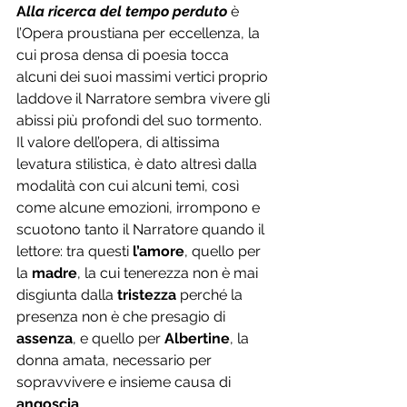
A
lla ricerca del tempo perduto
 è 
l’Opera proustiana per eccellenza, la 
cui prosa densa di poesia tocca 
alcuni dei suoi massimi vertici proprio 
laddove il Narratore sembra vivere gli 
abissi più profondi del suo tormento. 
Il valore dell’opera, di altissima 
levatura stilistica, è dato altresì dalla 
modalità con cui alcuni temi, così 
come alcune emozioni, irrompono e 
scuotono tanto il Narratore quando il 
lettore: tra questi 
l’amore
, quello per 
la 
madre
, la cui tenerezza non è mai 
disgiunta dalla 
tristezza
 perché la 
presenza non è che presagio di 
assenza
, e quello per 
Albertine
, la 
donna amata, necessario per 
sopravvivere e insieme causa di 
angoscia
.