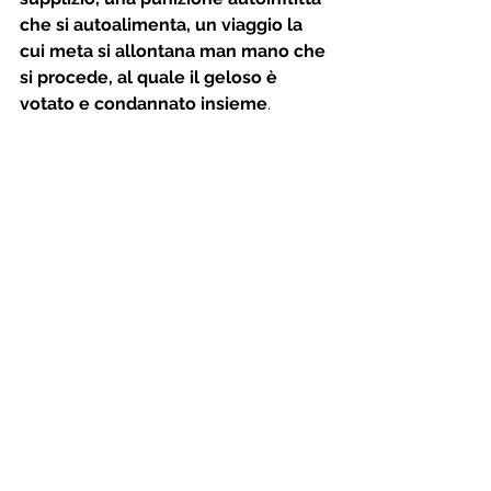
che si autoalimenta, un viaggio la 
cui meta si allontana man mano che 
si procede, al quale il geloso è 
votato e condannato insieme
.
Munch (1907), Jealousy
Il Narratore diviene un 
esegeta della 
parola
 di Albertine: ogni sua frase, 