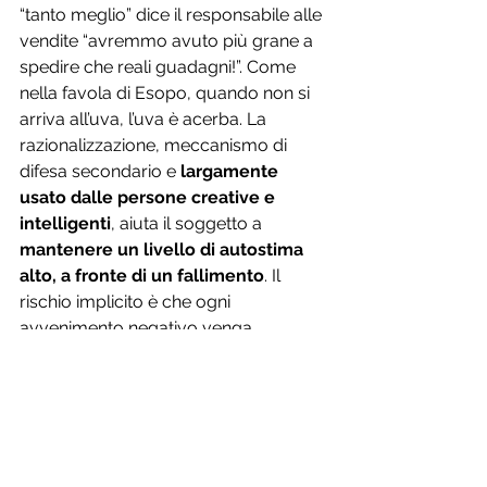
“tanto meglio” dice il responsabile alle 
vendite “avremmo avuto più grane a 
spedire che reali guadagni!”. Come 
nella favola di Esopo, quando non si 
arriva all’uva, l’uva è acerba. La 
razionalizzazione, meccanismo di 
difesa secondario e 
largamente 
usato dalle persone creative e 
intelligenti
, aiuta il soggetto a 
mantenere un livello di autostima 
alto, a fronte di un fallimento
. Il 
rischio implicito è che ogni 
avvenimento negativo venga 
razionalizzato e si perda il contatto 
con le emozioni sottostanti che, se 
ascoltate, potrebbero indurre a 
positivi cambi di rotta.
Laddove il mondo e la nostra tenuta 
psichica sembrano sgretolarsi sotto i 